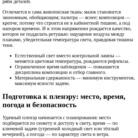
ряби деталей.
Отличается и сама живописная ткань: мазок становится
экономным, обобщающим; палитра — яснее; композиция —
крепче, потому что строится не в кабинетной тишине, а под
напором времени. И в этом напряжении рождается качество,
которое не подделать ретушью: ощущение воздуха между
планами, убедительная температура света, правдивая тишина
тени.
Естественный свет вместо контрольной лампы —
меняется цветовая температура, рождаются рефлексы.
Ограниченное время наблюдения — повышается
дисциплина композиции и отбор главного.
Материальная сдержанность — минимум инструментов,
максимум ясности задачи.
Подготовка к пленэру: место, время,
погода и безопасность
Удачный пленэр начинается с планирования: место
подбирается по сюжету и доступу к свету, время — по
ключевой задаче (утренний холодный свет или тёплый
вечерний), а погода — по характеру света и ветра.