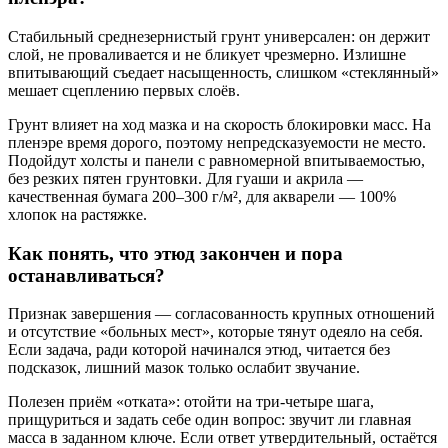
Стабильный среднезернистый грунт универсален: он держит
слой, не проваливается и не бликует чрезмерно. Излишне
впитывающий съедает насыщенность, слишком «стеклянный»
мешает сцеплению первых слоёв.
Грунт влияет на ход мазка и на скорость блокировки масс. На
пленэре время дорого, поэтому непредсказуемости не место.
Подойдут холсты и панели с равномерной впитываемостью,
без резких пятен грунтовки. Для гуаши и акрила —
качественная бумага 200–300 г/м², для акварели — 100%
хлопок на растяжке.
Как понять, что этюд закончен и пора
останавливаться?
Признак завершения — согласованность крупных отношений
и отсутствие «больных мест», которые тянут одеяло на себя.
Если задача, ради которой начинался этюд, читается без
подсказок, лишний мазок только ослабит звучание.
Полезен приём «отката»: отойти на три-четыре шага,
прищуриться и задать себе один вопрос: звучит ли главная
масса в заданном ключе. Если ответ утвердительный, остаётся