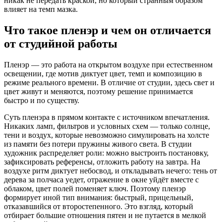
никак не передать краской, но который странным образом
влияет на темп мазка.
Что такое пленэр и чем он отличается
от студийной работы
Пленэр — это работа на открытом воздухе при естественном
освещении, где мотив диктует цвет, темп и композицию в
режиме реального времени. В отличие от студии, здесь свет и
цвет живут и меняются, поэтому решение принимается
быстро и по существу.
Суть пленэра в прямом контакте с источником впечатления.
Никаких ламп, фильтров и условных схем — только солнце,
тени и воздух, которые невозможно симулировать на холсте
из памяти без потери пружины живого света. В студии
художник распределяет роли: можно выстроить постановку,
зафиксировать референсы, отложить работу на завтра. На
воздухе ритм диктует небосвод, и откладывать нечего: тень от
дерева за полчаса уедет, отражение в окне уйдёт вместе с
облаком, цвет полей поменяет ключ. Поэтому пленэр
формирует иной тип внимания: быстрый, прицельный,
отказавшийся от второстепенного. Это взгляд, который
отбирает большие отношения пятен и не путается в мелкой