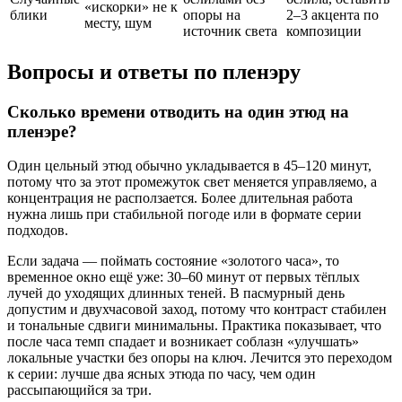
«искорки» не к
блики
опоры на
2–3 акцента по
месту, шум
источник света
композиции
Вопросы и ответы по пленэру
Сколько времени отводить на один этюд на
пленэре?
Один цельный этюд обычно укладывается в 45–120 минут,
потому что за этот промежуток свет меняется управляемо, а
концентрация не расползается. Более длительная работа
нужна лишь при стабильной погоде или в формате серии
подходов.
Если задача — поймать состояние «золотого часа», то
временное окно ещё уже: 30–60 минут от первых тёплых
лучей до уходящих длинных теней. В пасмурный день
допустим и двухчасовой заход, потому что контраст стабилен
и тональные сдвиги минимальны. Практика показывает, что
после часа темп спадает и возникает соблазн «улучшать»
локальные участки без опоры на ключ. Лечится это переходом
к серии: лучше два ясных этюда по часу, чем один
рассыпающийся за три.