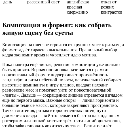
день
рассеянный свет
английская
отказ от
красная
резких
сдержанно
контрастов
Композиция и формат: как собрать
живую сцену без суеты
Композиция на пленэре строится от крупных масс к ритмам, а
формат задаёт характер высказывания. Правильный выбор
кадра экономит время и укрепляет идею мотива.
Пока палитра ещё чистая, решение композиции уже должно
быть принято. Верная постановка начинается с рамки:
горизонтальный формат подчеркивает протяжённость
ландшафта и ритм небесной полосы, вертикальный собирает
высотные доминанты и игру планов, квадрат находит
равновесие масс и помогает уйти от повествовательной
«ленты». Дальше — сокращение: лишнее отрезается взглядом
ещё до первого мазка. Важные опоры — линия горизонта и
большие тёмные массы, которые закрепляют пространство.
Точка тяготения, ритмы второстепенных пятен, пути
движения взгляда — всё это решается быстро карандашным
росчерком или тонкой кистью: трёх–пяти линий достаточно,
чтобы зафиксировать архитектуру этюда. Развитие идёт