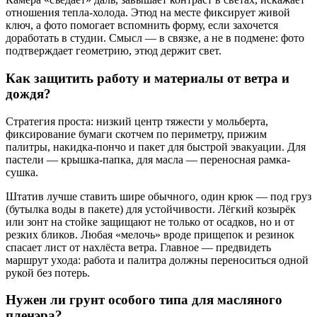
отношения тепла-холода. Этюд на месте фиксирует живой
ключ, а фото помогает вспомнить форму, если захочется
доработать в студии. Смысл — в связке, а не в подмене: фото
подтверждает геометрию, этюд держит свет.
Как защитить работу и материалы от ветра и
дождя?
Стратегия проста: низкий центр тяжести у мольберта,
фиксирование бумаги скотчем по периметру, прижим
палитры, накидка-пончо и пакет для быстрой эвакуации. Для
пастели — крышка-папка, для масла — переносная рамка-
сушка.
Штатив лучше ставить шире обычного, один крюк — под груз
(бутылка воды в пакете) для устойчивости. Лёгкий козырёк
или зонт на стойке защищают не только от осадков, но и от
резких бликов. Любая «мелочь» вроде прищепок и резинок
спасает лист от нахлёста ветра. Главное — предвидеть
маршрут ухода: работа и палитра должны переноситься одной
рукой без потерь.
Нужен ли грунт особого типа для масляного
пленэра?