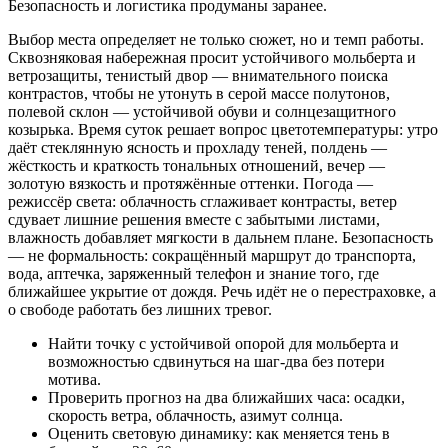
Безопасность и логистика продуманы заранее.
Выбор места определяет не только сюжет, но и темп работы.
Сквозняковая набережная просит устойчивого мольберта и
ветрозащиты, тенистый двор — внимательного поиска
контрастов, чтобы не утонуть в серой массе полутонов,
полевой склон — устойчивой обуви и солнцезащитного
козырька. Время суток решает вопрос цветотемпературы: утро
даёт стеклянную ясность и прохладу теней, полдень —
жёсткость и краткость тональных отношений, вечер —
золотую вязкость и протяжённые оттенки. Погода —
режиссёр света: облачность сглаживает контрасты, ветер
сдувает лишние решения вместе с забытыми листами,
влажность добавляет мягкости в дальнем плане. Безопасность
— не формальность: сокращённый маршрут до транспорта,
вода, аптечка, заряженный телефон и знание того, где
ближайшее укрытие от дождя. Речь идёт не о перестраховке, а
о свободе работать без лишних тревог.
Найти точку с устойчивой опорой для мольберта и
возможностью сдвинуться на шаг-два без потери
мотива.
Проверить прогноз на два ближайших часа: осадки,
скорость ветра, облачность, азимут солнца.
Оценить световую динамику: как меняется тень в