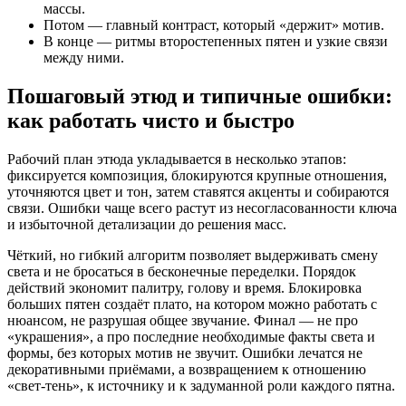
массы.
Потом — главный контраст, который «держит» мотив.
В конце — ритмы второстепенных пятен и узкие связи
между ними.
Пошаговый этюд и типичные ошибки:
как работать чисто и быстро
Рабочий план этюда укладывается в несколько этапов:
фиксируется композиция, блокируются крупные отношения,
уточняются цвет и тон, затем ставятся акценты и собираются
связи. Ошибки чаще всего растут из несогласованности ключа
и избыточной детализации до решения масс.
Чёткий, но гибкий алгоритм позволяет выдерживать смену
света и не бросаться в бесконечные переделки. Порядок
действий экономит палитру, голову и время. Блокировка
больших пятен создаёт плато, на котором можно работать с
нюансом, не разрушая общее звучание. Финал — не про
«украшения», а про последние необходимые факты света и
формы, без которых мотив не звучит. Ошибки лечатся не
декоративными приёмами, а возвращением к отношению
«свет-тень», к источнику и к задуманной роли каждого пятна.