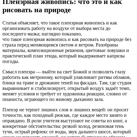
Пленэрная живопись: что это и как
рисовать на природе
Статья объясняет, что такое пленэрная живопись и как
организовать работу на воздухе от выбора места до
последнего мазка; наглядно показано,
что такое пленэрная живопись и как рисовать на природе без
страха перед меняющимся светом и ветром. Разобраны
материалы, композиционные решения, цветовые ловушки и
практический план этюда, который выдерживает капризы
погоды.
Смысл пленэра — выйти на свет Божий и позволить глазу
работать как метроному, который улавливает ритмы облаков,
блики на траве и дрожание теней на фасадах. Там, где студия
выравнивает и стабилизирует, открытый воздух задаёт темп,
меняет условия и требует от художника реакции, словно от
пианиста, играющего по живому дыханию зала.
Пленэр не терпит лишних слов и лишних вещей: он просит
точности, как походный рюкзак, где каждое место занято и
оправдано. В роли учителя выступают не советы из книг, а
конкретные обстоятельства: резкий холод, резиновая тень
тучи, острый рефлекс от воды, звук дальнего шоссе, который