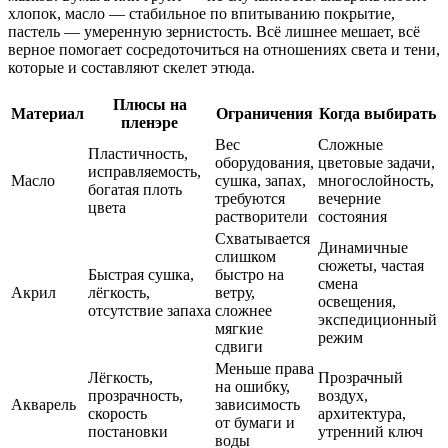
хлопок, масло — стабильное по впитыванию покрытие,
пастель — умеренную зернистость. Всё лишнее мешает, всё
верное помогает сосредоточиться на отношениях света и тени,
которые и составляют скелет этюда.
Плюсы на
Материал
Ограничения
Когда выбирать
пленэре
Вес
Сложные
Пластичность,
оборудования,
цветовые задачи,
исправляемость,
Масло
сушка, запах,
многослойность,
богатая плоть
требуются
вечерние
цвета
растворители
состояния
Схватывается
Динамичные
слишком
сюжеты, частая
Быстрая сушка,
быстро на
смена
Акрил
лёгкость,
ветру,
освещения,
отсутствие запаха
сложнее
экспедиционный
мягкие
режим
сдвиги
Меньше права
Лёгкость,
Прозрачный
на ошибку,
прозрачность,
воздух,
Акварель
зависимость
скорость
архитектура,
от бумаги и
постановки
утренний ключ
воды