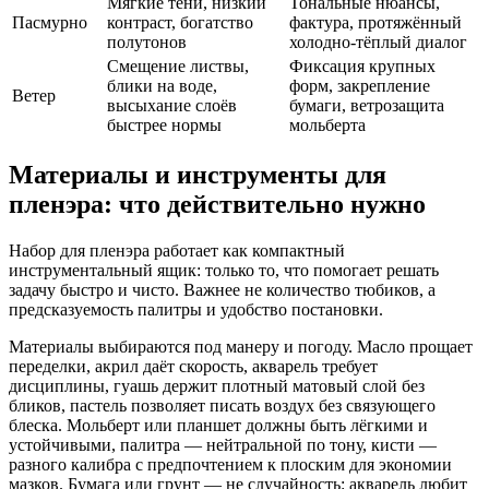
Мягкие тени, низкий
Тональные нюансы,
Пасмурно
контраст, богатство
фактура, протяжённый
полутонов
холодно-тёплый диалог
Смещение листвы,
Фиксация крупных
блики на воде,
форм, закрепление
Ветер
высыхание слоёв
бумаги, ветрозащита
быстрее нормы
мольберта
Материалы и инструменты для
пленэра: что действительно нужно
Набор для пленэра работает как компактный
инструментальный ящик: только то, что помогает решать
задачу быстро и чисто. Важнее не количество тюбиков, а
предсказуемость палитры и удобство постановки.
Материалы выбираются под манеру и погоду. Масло прощает
переделки, акрил даёт скорость, акварель требует
дисциплины, гуашь держит плотный матовый слой без
бликов, пастель позволяет писать воздух без связующего
блеска. Мольберт или планшет должны быть лёгкими и
устойчивыми, палитра — нейтральной по тону, кисти —
разного калибра с предпочтением к плоским для экономии
мазков. Бумага или грунт — не случайность: акварель любит