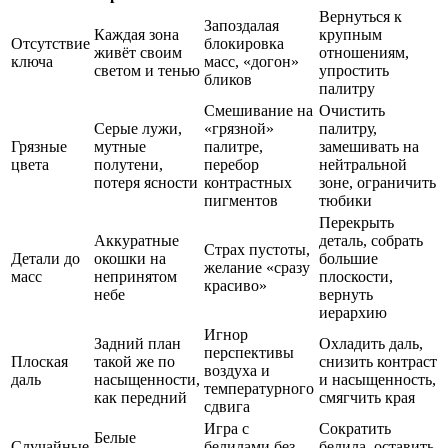
Вернуться к
Запоздалая
Каждая зона
крупным
Отсутствие
блокировка
живёт своим
отношениям,
ключа
масс, «догон»
светом и тенью
упростить
бликов
палитру
Смешивание на
Очистить
Серые лужи,
«грязной»
палитру,
Грязные
мутные
палитре,
замешивать на
цвета
полутени,
перебор
нейтральной
потеря ясности
контрастных
зоне, ограничить
пигментов
тюбики
Перекрыть
Аккуратные
деталь, собрать
Страх пустоты,
Детали до
окошки на
большие
желание «сразу
масс
непринятом
плоскости,
красиво»
небе
вернуть
иерархию
Игнор
Задний план
Охладить даль,
перспективы
Плоская
такой же по
снизить контраст
воздуха и
даль
насыщенности,
и насыщенность,
температурного
как передний
смягчить края
сдвига
Игра с
Сократить
Белые
Случайные
белилами без
белила, оставить