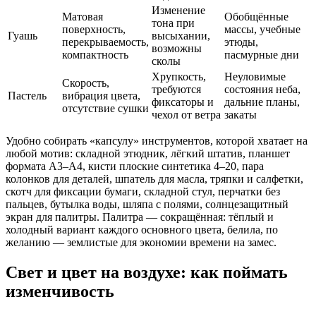
Изменение
Матовая
Обобщённые
тона при
поверхность,
массы, учебные
Гуашь
высыхании,
перекрываемость,
этюды,
возможны
компактность
пасмурные дни
сколы
Хрупкость,
Неуловимые
Скорость,
требуются
состояния неба,
Пастель
вибрация цвета,
фиксаторы и
дальние планы,
отсутствие сушки
чехол от ветра
закаты
Удобно собирать «капсулу» инструментов, которой хватает на
любой мотив: складной этюдник, лёгкий штатив, планшет
формата A3–A4, кисти плоские синтетика 4–20, пара
колонков для деталей, шпатель для масла, тряпки и салфетки,
скотч для фиксации бумаги, складной стул, перчатки без
пальцев, бутылка воды, шляпа с полями, солнцезащитный
экран для палитры. Палитра — сокращённая: тёплый и
холодный вариант каждого основного цвета, белила, по
желанию — землистые для экономии времени на замес.
Свет и цвет на воздухе: как поймать
изменчивость