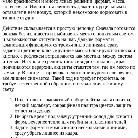
мало красивостей и много ясных решений: формат, масса,
ключ, связи. Именно эта связность делает этюд цельным и
оставляет в нём воздух, который невозможно дорисовать в
тишине студии.
Действие складывается в простую цепочку. Сначала готовится
рюкзак без излишеств и выбирается место с понятным светом
и возможностью отступить на шаг. Дальше формат и
композиция фиксируются тремя-пятью линиями, сразу
задаётся цветовой ключ, крупные массы блокируются плоской
кистью, а рефлексы встраиваются как мостики между светом
и тенью. На уровне средних тонов вводятся нюансы, края
подчиняются иерархии, акценты ставятся там, где им место по
замыслу. В конце — проверка целого прищуром: если звучит,
всё лишнее снимается. Такой ход не требует геройства, он
требует естественной собранности и уважения к живому
свету.
Подготовить компактный набор: нейтральная палитра,
лёгкий мольберт, сокращённая палитра цветов, защита
от ветра и дождя.
Выбрать время под задачу: утренний холод для ясности
форм, вечернее тепло для глубины и пластики теней.
Задать формат и композицию несколькими линиями,
сразу убрать лишнее из кадра.