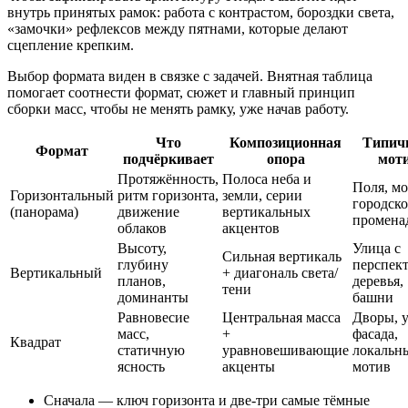
внутрь принятых рамок: работа с контрастом, бороздки света,
«замочки» рефлексов между пятнами, которые делают
сцепление крепким.
Выбор формата виден в связке с задачей. Внятная таблица
помогает соотнести формат, сюжет и главный принцип
сборки масс, чтобы не менять рамку, уже начав работу.
Что
Композиционная
Типич
Формат
подчёркивает
опора
мот
Протяжённость,
Полоса неба и
Поля, мо
Горизонтальный
ритм горизонта,
земли, серии
городск
(панорама)
движение
вертикальных
промена
облаков
акцентов
Высоту,
Улица с
Сильная вертикаль
глубину
перспек
Вертикальный
+ диагональ света/
планов,
деревья,
тени
доминанты
башни
Равновесие
Центральная масса
Дворы, 
масс,
+
фасада,
Квадрат
статичную
уравновешивающие
локальн
ясность
акценты
мотив
Сначала — ключ горизонта и две-три самые тёмные