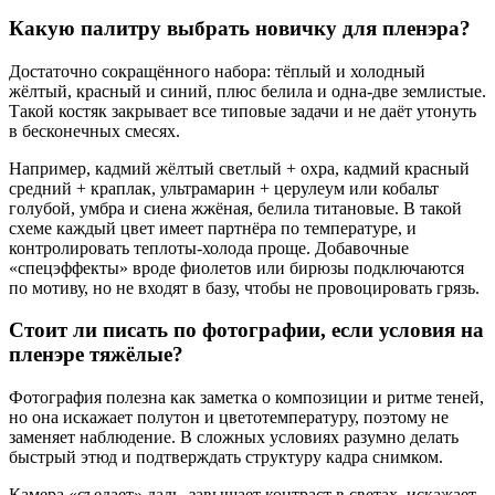
Какую палитру выбрать новичку для пленэра?
Достаточно сокращённого набора: тёплый и холодный
жёлтый, красный и синий, плюс белила и одна-две землистые.
Такой костяк закрывает все типовые задачи и не даёт утонуть
в бесконечных смесях.
Например, кадмий жёлтый светлый + охра, кадмий красный
средний + краплак, ультрамарин + церулеум или кобальт
голубой, умбра и сиена жжёная, белила титановые. В такой
схеме каждый цвет имеет партнёра по температуре, и
контролировать теплоты-холода проще. Добавочные
«спецэффекты» вроде фиолетов или бирюзы подключаются
по мотиву, но не входят в базу, чтобы не провоцировать грязь.
Стоит ли писать по фотографии, если условия на
пленэре тяжёлые?
Фотография полезна как заметка о композиции и ритме теней,
но она искажает полутон и цветотемпературу, поэтому не
заменяет наблюдение. В сложных условиях разумно делать
быстрый этюд и подтверждать структуру кадра снимком.
Камера «съедает» даль, завышает контраст в светах, искажает