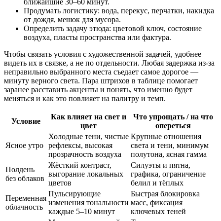
ближайшие 30–60 минут.
Продумать логистику: вода, перекус, перчатки, накидка
от дождя, мешок для мусора.
Определить задачу этюда: цветовой ключ, состояние
воздуха, пласты пространства или фактура.
Чтобы связать условия с художественной задачей, удобнее
видеть их в связке, а не по отдельности. Любая задержка из-за
неправильно выбранного места съедает самое дорогое —
минуту верного света. Пара штрихов в таблице помогает
заранее расставить акценты и понять, что именно будет
меняться и как это повлияет на палитру и темп.
Как влияет на свет и
Что упрощать / на что
Условие
цвет
опереться
Холодные тени, чистые
Крупные отношения
Ясное утро
рефлексы, высокая
света и тени, минимум
прозрачность воздуха
полутона, ясная гамма
Жёсткий контраст,
Силуэты и пятна,
Полдень
выгорание локальных
графика, ограничение
без облаков
цветов
белил и тёплых
Пульсирующие
Быстрая блокировка
Переменная
изменения тональности
масс, фиксация
облачность
каждые 5–10 минут
ключевых теней