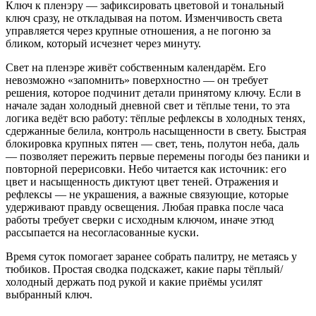
Ключ к пленэру — зафиксировать цветовой и тональный
ключ сразу, не откладывая на потом. Изменчивость света
управляется через крупные отношения, а не погоню за
бликом, который исчезнет через минуту.
Свет на пленэре живёт собственным календарём. Его
невозможно «запомнить» поверхностно — он требует
решения, которое подчинит детали принятому ключу. Если в
начале задан холодный дневной свет и тёплые тени, то эта
логика ведёт всю работу: тёплые рефлексы в холодных тенях,
сдержанные белила, контроль насыщенности в свету. Быстрая
блокировка крупных пятен — свет, тень, полутон неба, даль
— позволяет пережить первые перемены погоды без паники и
повторной перерисовки. Небо читается как источник: его
цвет и насыщенность диктуют цвет теней. Отражения и
рефлексы — не украшения, а важные связующие, которые
удерживают правду освещения. Любая правка после часа
работы требует сверки с исходным ключом, иначе этюд
рассыпается на несогласованные куски.
Время суток помогает заранее собрать палитру, не метаясь у
тюбиков. Простая сводка подскажет, какие пары тёплый/
холодный держать под рукой и какие приёмы усилят
выбранный ключ.