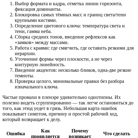
Выбор формата и кадра, отметка линии горизонта,
фиксация доминанты.
Блокировка самых тёмных масс и границ света/тени
крупными кистями.
Определение цветового ключа: температура света и
тени, гамма неба.
Сборка средних тонов, введение рефлексов как
«замков» между массами.
Работа с краями: где смягчить, где оставить резкими для
иерархии.
Уточнение формы через плоскости, а не через
контурную линейность.
Введение акцентов: несколько бликов, одна-две резкие
темноты.
Проверка целого, минимальные правки без разбора
изначального ключа.
Частые промахи в пленэре удивительно однотипны. Их
полезно видеть сгруппированно — так легче остановиться до
того, как этюд уедет в грязь. Небольшая карта ошибок
показывает симптом, причину и простой рабочий ход,
который возвращает к делу.
Как
Почему
Ошибка
Что сделать
проявляется
возникает