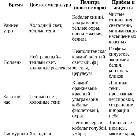
Палитра
Приёмы и
Время
Цветотемпература
(простое ядро)
акценты
Чистые
Кобальт синий,
отношения
ультрамарин,
Раннее
Холодный свет,
света/тени,
теплые охры,
утро
тёплые тени
минимизаци
сиена жжёная,
насыщенных
белила
красных
Графика
Неаполитанская,
силуэтов,
Нейтральный–
кадмий жёлтый
экономия
Полдень
тёплый свет,
светлый, фц
белил,
холодные рефлексы
зеленая,
контроль
церулеум
бликов
Кадмий
Длинные
оранжевый/
тени,
красный,
прозрачные
Золотой
Тёплый свет,
ультрамарин,
лессировки,
час
холодные тени
кобальт
сохранение
фиолетовый,
вибрации
охры
неба
Пейнов серый,
Тональные
кобальт голубой,
нюансы,
Пасмурный
Холодный
умбра,
мягкие края,