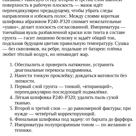
поверхность в рабочую плоскость — мазок идёт
перпендикулярно предыдущему, чтобы убрать следы
направления и избежать полос. Между слоями короткая
шлифовка абразивом P240–P320 снимает нежелательные
«ушки», делает плоскость согласованной. Имприматура —
тончайшая вуаль разбавленной краски или тинта в составе
грунта — гасит лишнюю белизну и задаёт общий тон,
подсказав будущим цветам правильную температуру. Сушка
— без сквозняков, на ребре, подальше от батареи: плёнка
любит тёплый воздух, но ненавидит жар.
Обеспылить и проверить натяжение, устранить
диагональные перекосы подрамника.
Нанести тонкую проклейку; дождаться матовости без
липкости.
Первый слой грунта — тонкий, «втирающий»,
перпендикулярно последующей подмалёвке.
Лёгкая шлифовка P240–P320; удалить пыль сухой
тканью.
Второй и третий слои — до равномерной фактуры; при
нужде — четвёртый корректирующий.
Финальная шлифовка под задачу: от бархата до фарфора.
Имприматура полупрозрачным тоном — по желанию и
технике.