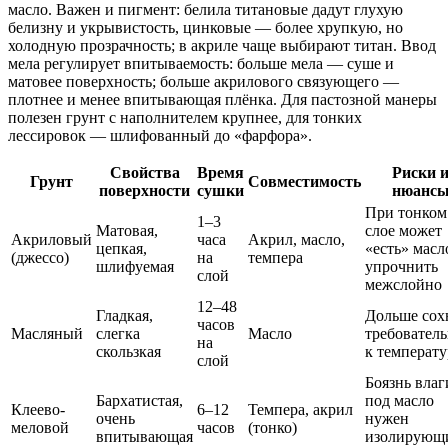
масло. Важен и пигмент: белила титановые дадут глухую
белизну и укрывистость, цинковые — более хрупкую, но
холодную прозрачность; в акриле чаще выбирают титан. Ввод
мела регулирует впитываемость: больше мела — суше и
матовее поверхность; больше акрилового связующего —
плотнее и менее впитывающая плёнка. Для пастозной манеры
полезен грунт с наполнителем крупнее, для тонких
лессировок — шлифованный до «фарфора».
Свойства
Время
Риски 
Грунт
Совместимость
поверхности
сушки
нюанс
При тонком
1–3
Матовая,
слое может
Акриловый
часа
Акрил, масло,
цепкая,
«есть» масл
(джессо)
на
темпера
шлифуемая
упрочнить
слой
межслойно
12–48
Гладкая,
Дольше сох
часов
Масляный
слегка
Масло
требовател
на
скользкая
к температу
слой
Боязнь влаг
Бархатистая,
под масло
Клеево-
6–12
Темпера, акрил
очень
нужен
меловой
часов
(тонко)
впитывающая
изолирующ