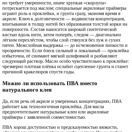
но требует умеренности, иначе хрупкая «скорлупа»
потрескается под маслом; специальные акриловые праймеры
играют роль и проклейки, и грунта сразу, экономя время в
акриле. Ключ к долговечности — водянистая концентрация,
впитывание в толщу нитей без образования толстой корки на
поверхности. Состав наносится широкой синтетической
кистью вдоль нити, затем поперёк, следом — диагонально
лёгким перехлёстом, чтобы слой стянулся без луж и сухих
пятен. Межслойная выдержка — до исчезновения липкости и
прозрачности. Если блеск сильный и локальный — проклейка
избыточна, её снимают мягкой шлифовкой и разбавляют
следующий раствор. Масло особо чувствительно к проклейке:
чрезмерно плотная плёнка ослабит сцепление грунта и станет
причиной кракелюров спустя годы.
Можно ли использовать ПВА вместо
натурального клея
Да, если речь об акриле и умеренных концентрациях, ПВА
работает как технологичная проклейка. Для масла
предпочтительнее натуральные клеи или акриловые
праймеры с заявленной совместимостью.
ПВА хорош доступностью и предсказуемостью вязкости,