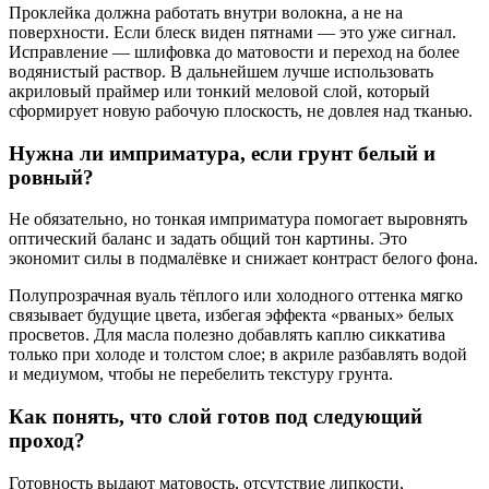
Проклейка должна работать внутри волокна, а не на
поверхности. Если блеск виден пятнами — это уже сигнал.
Исправление — шлифовка до матовости и переход на более
водянистый раствор. В дальнейшем лучше использовать
акриловый праймер или тонкий меловой слой, который
сформирует новую рабочую плоскость, не довлея над тканью.
Нужна ли имприматура, если грунт белый и
ровный?
Не обязательно, но тонкая имприматура помогает выровнять
оптический баланс и задать общий тон картины. Это
экономит силы в подмалёвке и снижает контраст белого фона.
Полупрозрачная вуаль тёплого или холодного оттенка мягко
связывает будущие цвета, избегая эффекта «рваных» белых
просветов. Для масла полезно добавлять каплю сиккатива
только при холоде и толстом слое; в акриле разбавлять водой
и медиумом, чтобы не перебелить текстуру грунта.
Как понять, что слой готов под следующий
проход?
Готовность выдают матовость, отсутствие липкости,