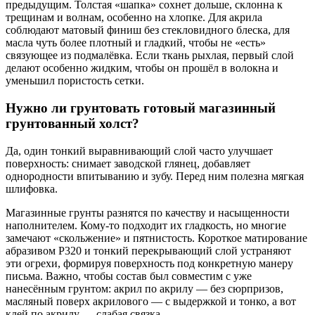
предыдущим. Толстая «шапка» сохнет дольше, склонна к
трещинам и волнам, особенно на хлопке. Для акрила
соблюдают матовый финиш без стекловидного блеска, для
масла чуть более плотный и гладкий, чтобы не «есть»
связующее из подмалёвка. Если ткань рыхлая, первый слой
делают особенно жидким, чтобы он прошёл в волокна и
уменьшил пористость сетки.
Нужно ли грунтовать готовый магазинный
грунтованный холст?
Да, один тонкий выравнивающий слой часто улучшает
поверхность: снимает заводской глянец, добавляет
однородности впитыванию и зубу. Перед ним полезна мягкая
шлифовка.
Магазинные грунты разнятся по качеству и насыщенности
наполнителем. Кому-то подходит их гладкость, но многие
замечают «скольжение» и пятнистость. Короткое матирование
абразивом P320 и тонкий перекрывающий слой устраняют
эти огрехи, формируя поверхность под конкретную манеру
письма. Важно, чтобы состав был совместим с уже
нанесённым грунтом: акрил по акрилу — без сюрпризов,
масляный поверх акрилового — с выдержкой и тонко, а вот
клей по акрилу — слабая связка.