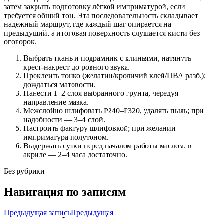
затем закрыть подготовку лёгкой имприматурой, если
требуется общий тон. Эта последовательность складывает
надёжный маршрут, где каждый шаг опирается на
предыдущий, а итоговая поверхность слушается кисти без
оговорок.
Выбрать ткань и подрамник с клиньями, натянуть
крест‑накрест до ровного звука.
Проклеить тонко (желатин/кроличий клей/ПВА разб.);
дождаться матовости.
Нанести 1–2 слоя выбранного грунта, чередуя
направление мазка.
Межслойно шлифовать P240–P320, удалять пыль; при
надобности — 3–4 слой.
Настроить фактуру шлифовкой; при желании —
имприматура полутоном.
Выдержать сутки перед началом работы маслом; в
акриле — 2–4 часа достаточно.
Без рубрики
Навигация по записям
Предыдущая запись
Предыдущая