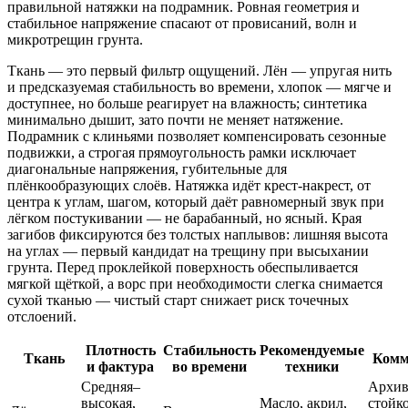
правильной натяжки на подрамник. Ровная геометрия и
стабильное напряжение спасают от провисаний, волн и
микротрещин грунта.
Ткань — это первый фильтр ощущений. Лён — упругая нить
и предсказуемая стабильность во времени, хлопок — мягче и
доступнее, но больше реагирует на влажность; синтетика
минимально дышит, зато почти не меняет натяжение.
Подрамник с клиньями позволяет компенсировать сезонные
подвижки, а строгая прямоугольность рамки исключает
диагональные напряжения, губительные для
плёнкообразующих слоёв. Натяжка идёт крест-накрест, от
центра к углам, шагом, который даёт равномерный звук при
лёгком постукивании — не барабанный, но ясный. Края
загибов фиксируются без толстых наплывов: лишняя высота
на углах — первый кандидат на трещину при высыхании
грунта. Перед проклейкой поверхность обеспыливается
мягкой щёткой, а ворс при необходимости слегка снимается
сухой тканью — чистый старт снижает риск точечных
отслоений.
Плотность
Стабильность
Рекомендуемые
Ткань
Комм
и фактура
во времени
техники
Средняя–
Архив
высокая,
Масло, акрил,
стойко