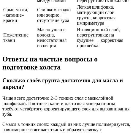
между слоями
перегрунтовать локально
Лёгкая шлифовка,
Срыв мазка,
Слишком гладко
матирующий слой
«катание»
или жирно,
грунта, корректная
краски
отсутствие зуба
имприматура
Масло ушло в
Изоляционный слой,
Пожелтение
волокна,
перегрунтовка; на
ткани
недостаточная
будущее — корректная
изоляция
проклейка
Ответы на частые вопросы о
подготовке холста
Сколько слоёв грунта достаточно для масла и
акрила?
Чаще всего достаточно 2–3 тонких слоя с межслойной
шлифовкой. Плотные ткани и пастозная манера иногда
требуют четвёртого корректирующего слоя для выравнивания
зуба.
Смысл в тонких слоях: каждый из них лучше полимеризуется,
равномернее стягивает ткань и образует связку с