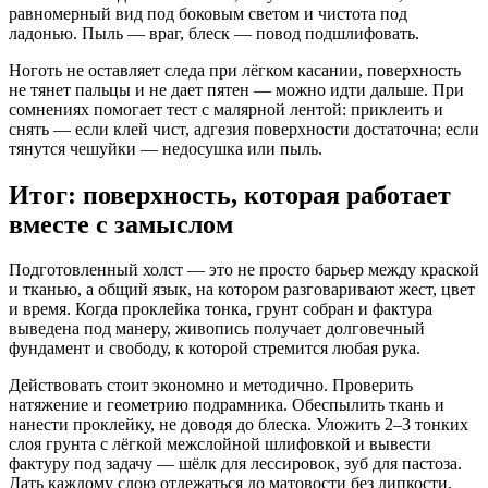
равномерный вид под боковым светом и чистота под
ладонью. Пыль — враг, блеск — повод подшлифовать.
Ноготь не оставляет следа при лёгком касании, поверхность
не тянет пальцы и не дает пятен — можно идти дальше. При
сомнениях помогает тест с малярной лентой: приклеить и
снять — если клей чист, адгезия поверхности достаточна; если
тянутся чешуйки — недосушка или пыль.
Итог: поверхность, которая работает
вместе с замыслом
Подготовленный холст — это не просто барьер между краской
и тканью, а общий язык, на котором разговаривают жест, цвет
и время. Когда проклейка тонка, грунт собран и фактура
выведена под манеру, живопись получает долговечный
фундамент и свободу, к которой стремится любая рука.
Действовать стоит экономно и методично. Проверить
натяжение и геометрию подрамника. Обеспылить ткань и
нанести проклейку, не доводя до блеска. Уложить 2–3 тонких
слоя грунта с лёгкой межслойной шлифовкой и вывести
фактуру под задачу — шёлк для лессировок, зуб для пастоза.
Дать каждому слою отлежаться до матовости без липкости,