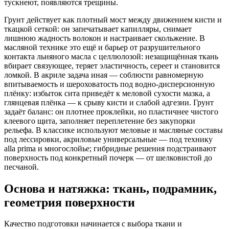
тускнеют, появляются трещины.
Грунт действует как плотный мост между движением кисти и
ткацкой сеткой: он запечатывает капилляры, снимает
лишнюю жадность волокон и настраивает скольжение. В
масляной технике это ещё и барьер от разрушительного
контакта льняного масла с целлюлозой: незащищённая ткань
вбирает связующее, теряет эластичность, сереет и становится
ломкой. В акриле задача иная — соблюсти равномерную
впитываемость и шероховатость под водно-дисперсионную
плёнку: избыток сита приведёт к меловой сухости мазка, а
глянцевая плёнка — к срыву кисти и слабой адгезии. Грунт
задаёт баланс: он плотнее проклейки, но пластичнее чистого
клеевого щита, заполняет переплетение без закупорки
рельефа. В классике используют меловые и масляные составы
под лессировки, акриловые универсальные — под технику
alla prima и многослойье; гибридные решения подстраивают
поверхность под конкретный почерк — от шелковистой до
песчаной.
Основа и натяжка: ткань, подрамник,
геометрия поверхности
Качество подготовки начинается с выбора ткани и