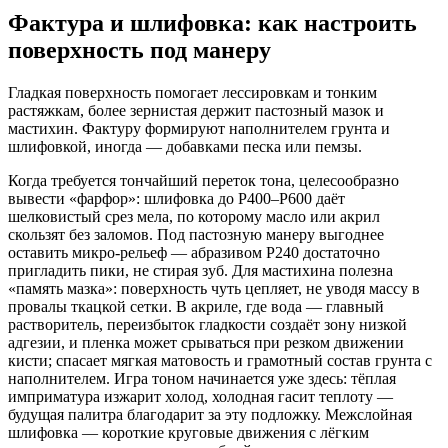
Фактура и шлифовка: как настроить
поверхность под манеру
Гладкая поверхность помогает лессировкам и тонким
растяжкам, более зернистая держит пастозный мазок и
мастихин. Фактуру формируют наполнителем грунта и
шлифовкой, иногда — добавками песка или пемзы.
Когда требуется тончайший переток тона, целесообразно
вывести «фарфор»: шлифовка до P400–P600 даёт
шелковистый срез мела, по которому масло или акрил
скользят без заломов. Под пастозную манеру выгоднее
оставить микро‑рельеф — абразивом P240 достаточно
пригладить пики, не стирая зуб. Для мастихина полезна
«память мазка»: поверхность чуть цепляет, не уводя массу в
провалы ткацкой сетки. В акриле, где вода — главный
растворитель, переизбыток гладкости создаёт зону низкой
адгезии, и пленка может срываться при резком движении
кисти; спасает мягкая матовость и грамотный состав грунта с
наполнителем. Игра тоном начинается уже здесь: тёплая
имприматура изжарит холод, холодная гасит теплоту —
будущая палитра благодарит за эту подложку. Межслойная
шлифовка — короткие круговые движения с лёгким