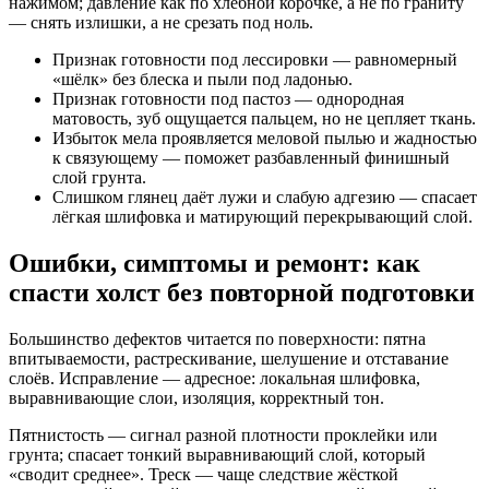
нажимом; давление как по хлебной корочке, а не по граниту
— снять излишки, а не срезать под ноль.
Признак готовности под лессировки — равномерный
«шёлк» без блеска и пыли под ладонью.
Признак готовности под пастоз — однородная
матовость, зуб ощущается пальцем, но не цепляет ткань.
Избыток мела проявляется меловой пылью и жадностью
к связующему — поможет разбавленный финишный
слой грунта.
Слишком глянец даёт лужи и слабую адгезию — спасает
лёгкая шлифовка и матирующий перекрывающий слой.
Ошибки, симптомы и ремонт: как
спасти холст без повторной подготовки
Большинство дефектов читается по поверхности: пятна
впитываемости, растрескивание, шелушение и отставание
слоёв. Исправление — адресное: локальная шлифовка,
выравнивающие слои, изоляция, корректный тон.
Пятнистость — сигнал разной плотности проклейки или
грунта; спасает тонкий выравнивающий слой, который
«сводит среднее». Треск — чаще следствие жёсткой