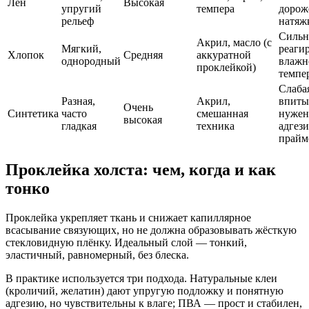
Лён
Высокая
упругий
темпера
дорож
рельеф
натяж
Сильн
Акрил, масло (с
Мягкий,
реагир
Хлопок
Средняя
аккуратной
однородный
влажн
проклейкой)
темпе
Слаба
Разная,
Акрил,
впиты
Очень
Синтетика
часто
смешанная
нужен
высокая
гладкая
техника
адгез
прайм
Проклейка холста: чем, когда и как
тонко
Проклейка укрепляет ткань и снижает капиллярное
всасывание связующих, но не должна образовывать жёсткую
стекловидную плёнку. Идеальный слой — тонкий,
эластичный, равномерный, без блеска.
В практике используется три подхода. Натуральные клеи
(кроличий, желатин) дают упругую подложку и понятную
адгезию, но чувствительны к влаге; ПВА — прост и стабилен,