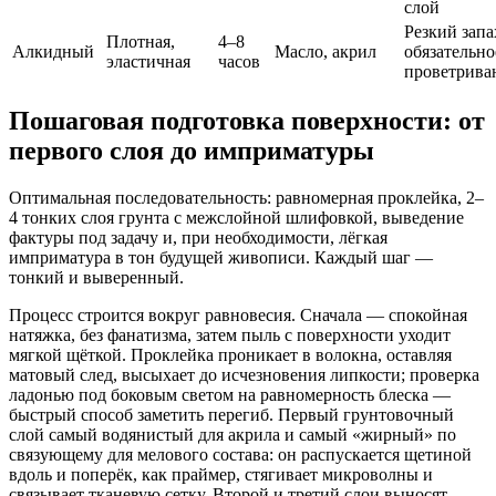
слой
Резкий запа
Плотная,
4–8
Алкидный
Масло, акрил
обязательно
эластичная
часов
проветрива
Пошаговая подготовка поверхности: от
первого слоя до имприматуры
Оптимальная последовательность: равномерная проклейка, 2–
4 тонких слоя грунта с межслойной шлифовкой, выведение
фактуры под задачу и, при необходимости, лёгкая
имприматура в тон будущей живописи. Каждый шаг —
тонкий и выверенный.
Процесс строится вокруг равновесия. Сначала — спокойная
натяжка, без фанатизма, затем пыль с поверхности уходит
мягкой щёткой. Проклейка проникает в волокна, оставляя
матовый след, высыхает до исчезновения липкости; проверка
ладонью под боковым светом на равномерность блеска —
быстрый способ заметить перегиб. Первый грунтовочный
слой самый водянистый для акрила и самый «жирный» по
связующему для мелового состава: он распускается щетиной
вдоль и поперёк, как праймер, стягивает микроволны и
связывает тканевую сетку. Второй и третий слои выносят