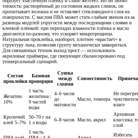
образует эластичную плёнку и слабо желтеет. Но он любит
тонкость: растворённый до состояния жидких сливок, он
пропитывает волокна и не оставляет стекловидного слоя на
поверхности. С маслом ПВА может стать слабым звеном из‑за
разницы модулей упругости между последующими слоями и
клеевой плёнкой: при перепадах влажности плёнка и масло
двигаются по‑разному, что ускоряет микротрещины.
Натуральная проклейка, наоборот, плотнее «врастает» в
структуру льна, позволяя грунту механически заякориться.
Для смешанных техник выход прост — использовать
акриловые праймеры, где связующее сбалансировано под
универсальный сценарий.
Сушка
Состав
Базовая
между
Совместимость
Примеча
проклейки
пропорция
слоями
1 часть
4–6 часов
Не перегрев
Желатин
желатина :
до
Масло, темпера
чувствител
10%
9 частей
матовости
влаге
воды
Архивная
Кроличий
50–70 г на
6–8 часов
Масло, акрил
классика; 
клей 5–7%
1 л воды
слой
1 часть
Избегать
ПВА разб.
ПВА : 4–6
Акрил,