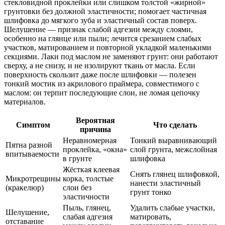
стекловидной проклейки или слишком толстой «жирной»
грунтовки без должной эластичности; помогает частичная
шлифовка до мягкого зуба и эластичный состав поверх.
Шелушение — признак слабой адгезии между слоями,
особенно на глянце или пыли; лечится срезанием слабых
участков, матированием и повторной укладкой маленькими
секциями. Лаки под маслом не заменяют грунт: они работают
сверху, а не снизу, и не изолируют ткань от масла. Если
поверхность скользит даже после шлифовки — полезен
тонкий мостик из акрилового праймера, совместимого с
маслом: он терпит последующие слои, не ломая цепочку
материалов.
Вероятная
Симптом
Что сделать
причина
Неравномерная
Тонкий выравнивающий
Пятна разной
проклейка, «окна»
слой грунта, межслойная
впитываемости
в грунте
шлифовка
Жёсткая клеевая
Снять глянец шлифовкой,
Микротрещины
корка, толстые
нанести эластичный
(кракелюр)
слои без
грунт тонко
эластичности
Пыль, глянец,
Удалить слабые участки,
Шелушение,
слабая адгезия
матировать,
отставание