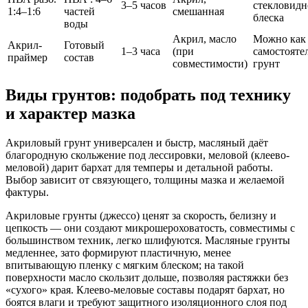
3–5 часов
стекловидн
1:4–1:6
частей
смешанная
блеска
воды
Акрил, масло
Можно как
Акрил-
Готовый
1–3 часа
(при
самостояте
праймер
состав
совместимости)
грунт
Виды грунтов: подобрать под технику
и характер мазка
Акриловый грунт универсален и быстр, масляный даёт
благородную скольжение под лессировки, меловой (клеево-
меловой) дарит бархат для темперы и детальной работы.
Выбор зависит от связующего, толщины мазка и желаемой
фактуры.
Акриловые грунты (джессо) ценят за скорость, белизну и
цепкость — они создают микрошероховатость, совместимы с
большинством техник, легко шлифуются. Масляные грунты
медленнее, зато формируют пластичную, менее
впитывающую пленку с мягким блеском; на такой
поверхности масло скользит дольше, позволяя растяжки без
«сухого» края. Клеево-меловые составы подарят бархат, но
боятся влаги и требуют защитного изоляционного слоя под