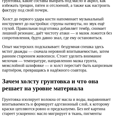
грунтовка, какие составы выбрать под масло и акрил, как
избежать трещин, пятен и отслоений, а также как настроить
фактуру под свой почерк.
Холст до первого удара кисти напоминает музыкальный
инструмент до настройки: струны натянуты, но звук ещё
глухой. Правильная подготовка добавляет тембр, снимает
лишний резонанс, даёт чистоту атаки — и мазок ложится без
сопротивления, будто давно знал, где ему остановиться.
Опыт мастерских подсказывает: бездумная спешка здесь
мстит дважды — сначала неровной впитываемостью, затем
ранним старением живописи. Стоит уделить внимание
мелочам — температуре, направлению мазка грунта,
межслойной шлифовке — и холст перестаёт быть капризным
партнёром, превращаясь в надёжного соавтора.
Зачем холсту грунтовка и что она
решает на уровне материала
Грунтовка изолирует волокна от масла и воды, выравнивает
впитываемость и формирует адгезионный слой, к которому
краски цепляются ровно и предсказуемо. Без неё картина
стареет ускоренно: масло мигрирует в ткань, пигменты