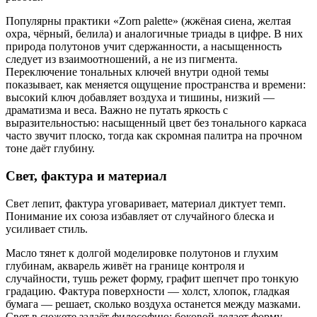
Популярны практики «Zorn palette» (жжёная сиена, желтая
охра, чёрный, белила) и аналогичные триады в цифре. В них
природа полутонов учит сдержанности, а насыщенность
следует из взаимоотношений, а не из пигмента.
Переключение тональных ключей внутри одной темы
показывает, как меняется ощущение пространства и времени:
высокий ключ добавляет воздуха и тишины, низкий —
драматизма и веса. Важно не путать яркость с
выразительностью: насыщенный цвет без тонального каркаса
часто звучит плоско, тогда как скромная палитра на прочном
тоне даёт глубину.
Свет, фактура и материал
Свет лепит, фактура уговаривает, материал диктует темп.
Понимание их союза избавляет от случайного блеска и
усиливает стиль.
Масло тянет к долгой моделировке полутонов и глухим
глубинам, акварель живёт на границе контроля и
случайности, тушь режет форму, графит шепчет про тонкую
градацию. Фактура поверхности — холст, хлопок, гладкая
бумага — решает, сколько воздуха останется между мазками.
Свет в сюжете задаёт философию: боковой делает форму