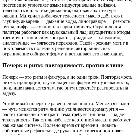
постепенно уплотняет язык: индустриальные пейзажи,
телесность в пластике движения, бытовая архитектура
окраин. Материал добавляет телесности: масло даёт вязь и
глубину, акварель — дыхание воды, линогравюра — резкость
пятна, цифра — точность и вариативность. Ограничения
палитры работают как музыкальный лад: двухцветные этюды
тренируют тон и силу контраста, триадные — гармонию,
аналогичные — мягкость переходов. Такой «режим» метит в
повторяемость полезных решений: автор видит, как
ограничение собирает форму, и встраивает его в методику.
Почерк и ритм: повторяемость против клише
Почерк — это ритм и фактура, а не один трюк. Повторяемость
ритма, пропорций, пауз и акцентов формирует узнаваемость,
но клише начинается там, где ритм перестаёт реагировать на
задачу.
Устойчивый почерк не равен неизменности. Меняется сюжет
— чуть меняется ритм линий; усиливается драматургия —
растёт тональный контраст; тема требует тишины — падает
текстурность. Так стиль избегает картонной маски и работает
как живая система. Полезно время от времени «ловить»
собственные рефлексы: где рука автоматически повторяет