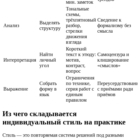
мин. заметок
Тональные
схемы,
трёхпятновый
Сведение к
Выделять
Анализ
разбор,
формализму без
структуру
стрелки
смысла
движения
взгляда
Короткий
Найти
текст к этюду:
Самоцензура и
Интерпретация
личный
мотив,
клиширование
угол
контраст,
«смыслов»
вопрос
Ограничения
Собрать
по технике,
Переусердствован
Выражение
форму в
серия работ с
с приёмами ради
язык
единым
приёмов
правилом
Из чего складывается
индивидуальный стиль на практике
Стиль — это повторяемая система решений под разными