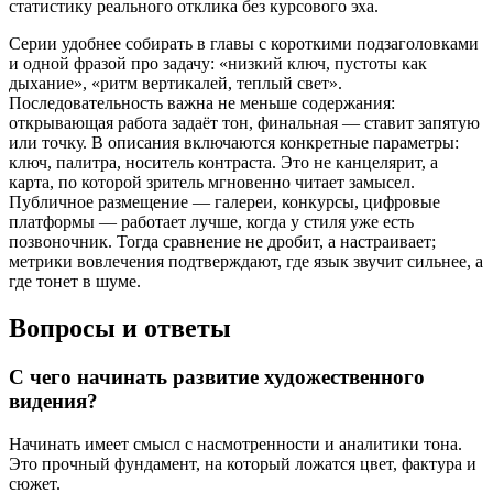
статистику реального отклика без курсового эха.
Серии удобнее собирать в главы с короткими подзаголовками
и одной фразой про задачу: «низкий ключ, пустоты как
дыхание», «ритм вертикалей, теплый свет».
Последовательность важна не меньше содержания:
открывающая работа задаёт тон, финальная — ставит запятую
или точку. В описания включаются конкретные параметры:
ключ, палитра, носитель контраста. Это не канцелярит, а
карта, по которой зритель мгновенно читает замысел.
Публичное размещение — галереи, конкурсы, цифровые
платформы — работает лучше, когда у стиля уже есть
позвоночник. Тогда сравнение не дробит, а настраивает;
метрики вовлечения подтверждают, где язык звучит сильнее, а
где тонет в шуме.
Вопросы и ответы
С чего начинать развитие художественного
видения?
Начинать имеет смысл с насмотренности и аналитики тона.
Это прочный фундамент, на который ложатся цвет, фактура и
сюжет.