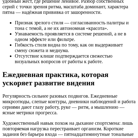
удобный жест, где решение ленивое. Разбор собственных
серий с точки зрения ритма, масштаба доминант, характера
пятна — надёжная прививка от зашоренности.
Признак зрелого стиля — согласованность палитры и
тона с темой, а не их автономная «красота».
Узнаваемость проявляется в системе решений, а не в
одном эффекте или фильтре.
Гибкость стиля видна по тому, как он выдерживает
смену сюжета и медиума.
Отсутствие клише подтверждается свежестью
визуальных вопросов от работы к работе.
Ежедневная практика, которая
ускоряет развитие видения
Регулярность сильнее разовых подвигов. Ежедневные
микроэтюды, слепые контуры, дневники наблюдений и работа
сериями дают глазу работу, руке — ритм, а мышлению —
ясные метрики прогресса.
Художественный навык похож на дыхание спортсмена: лишь
повторяемая нагрузка перестраивает организм. Короткие
задания без барьера входа — пятнадцатиминутные тональные