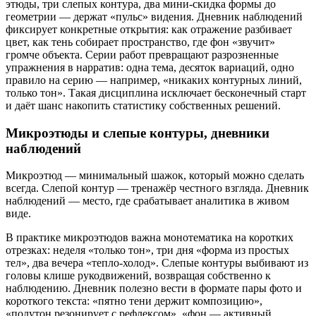
этюды, три слепых контура, два мини-скидка формы до
геометрии — держат «пульс» видения. Дневник наблюдений
фиксирует конкретные открытия: как отражение разбивает
цвет, как тень собирает пространство, где фон «звучит»
громче объекта. Серии работ превращают разрозненные
упражнения в нарратив: одна тема, десяток вариаций, одно
правило на серию — например, «никаких контурных линий,
только тон». Такая дисциплина исключает бесконечный старт
и даёт шанс накопить статистику собственных решений.
Микроэтюды и слепые контуры, дневники
наблюдений
Микроэтюд — минимальный шажок, который можно сделать
всегда. Слепой контур — тренажёр честного взгляда. Дневник
наблюдений — место, где срабатывает аналитика в живом
виде.
В практике микроэтюдов важна монотематика на коротких
отрезках: неделя «только тон», три дня «форма из простых
тел», два вечера «тепло-холод». Слепые контуры выбивают из
головы клише рукодвижений, возвращая собственно к
наблюдению. Дневник полезно вести в формате пары фото и
короткого текста: «пятно тени держит композицию»,
«полутон резонирует с рефлексом», «фон — активный