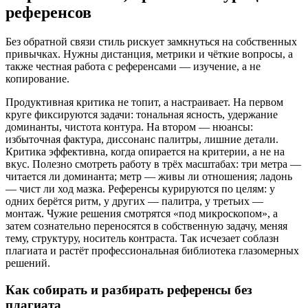
референсов
Без обратной связи стиль рискует замкнуться на собственных
привычках. Нужны дистанция, метрики и чёткие вопросы, а
также честная работа с референсами — изучение, а не
копирование.
Продуктивная критика не топит, а настраивает. На первом
круге фиксируются задачи: тональная ясность, удержание
доминанты, чистота контура. На втором — нюансы:
избыточная фактура, диссонанс палитры, лишние детали.
Критика эффективна, когда опирается на критерии, а не на
вкус. Полезно смотреть работу в трёх масштабах: три метра —
читается ли доминанта; метр — живы ли отношения; ладонь
— чист ли ход мазка. Референсы курируются по целям: у
одних берётся ритм, у других — палитра, у третьих —
монтаж. Чужие решения смотрятся «под микроскопом», а
затем сознательно переносятся в собственную задачу, меняя
тему, структуру, носитель контраста. Так исчезает соблазн
плагиата и растёт профессиональная библиотека глазомерных
решений.
Как собирать и разбирать референсы без
плагиата