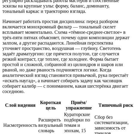
регулярно раскладывать работы мастеров и собственные
эскизы на крупные узлы: форму, баланс, доминанту,
тональный каркас и траекторию взгляда.
Начинает работать простая дисциплина: перед разбором
включается монохромный фильтр — тональный скелет
всплывает моментально. Схема «тёмное-среднее-светлое» в
трёх-пяти пятнах объясняет, почему одни композиции держат
залпом, а другие распадаются. Линейная перспектива
уточняет пространство, воздушная — глубину. Светотень
задаёт драматургию: где прячется полутон, где случается
резкий контраст, где теплее, где холоднее. Форма бытает
простой и сложной, собранной из цилиндров и шаров или
рваной, но даже рваность подчиняется логике. Когда
аналитический взгляд становится привычкой, рука перестаёт
«искать наугад», а начинает собирать задачу как часовщик
собирает калибр — с пониманием, какая шестерёнка двигает
соседнюю.
Короткая
Приём/
Слой видения
Типичный риск
цель
упражнение
Кураторские
Сбор без
Расширить
подборки по
систематизации,
Насмотренность
визуальный
темам и
зависимость от
словарь
эпохам, 15
трендов