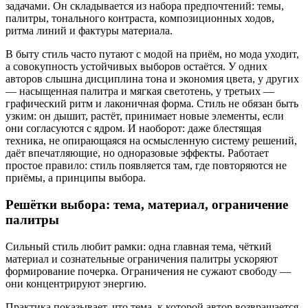
задачами. Он складывается из набора предпочтений: темы,
палитры, тонального контраста, композиционных ходов,
ритма линий и фактуры материала.
В быту стиль часто путают с модой на приём, но мода уходит,
а совокупность устойчивых выборов остаётся. У одних
авторов слышна дисциплина тона и экономия цвета, у других
— насыщенная палитра и мягкая светотень, у третьих —
графический ритм и лаконичная форма. Стиль не обязан быть
узким: он дышит, растёт, принимает новые элементы, если
они согласуются с ядром. И наоборот: даже блестящая
техника, не опирающаяся на осмысленную систему решений,
даёт впечатляющие, но одноразовые эффекты. Работает
простое правило: стиль появляется там, где повторяются не
приёмы, а принципы выбора.
Решётки выбора: тема, материал, ограничение
палитры
Сильный стиль любит рамки: одна главная тема, чёткий
материал и сознательные ограничения палитры ускоряют
формирование почерка. Ограничения не сужают свободу —
они концентрируют энергию.
Практика показывает, что тема, к которой автор возвращается,