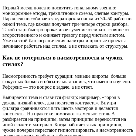
Первый месяц полезно посвятить тональному зрению:
монохромные этюды, трёхпятновые схемы, слепые контуры.
Параллельно собирается кураторская папка из 30–50 работ по
одной теме, где каждая получает три-четыре строки разбора.
Такой старт быстро прокачивает умение отличать главное от
второстепенного и снижает тревогу перед чистым листом.
Уже на этой базе ограничения палитры и простые проекты
начинают работать над стилем, а не отвлекать от структуры.
Как не потеряться в насмотренности и чужих
стилях?
Насмотренность требует курации: меньше широты, больше
фокусных блоков и обязательная запись, что именно изучено.
Референс — это вопрос к задаче, а не ответ.
Выбирается тема и ставится фильтр: например, «город в
дождь, низкий ключ, два носителя контраста». Внутри
фильтра сравниваются пять-шесть мастеров и делаются
конспекты. На практике помогают «замены»: стиль А
разбирается на принципы, затем принципы переносятся на
иной сюжет и материал. Когда работает язык принципов,
чужие почерки перестают гипнотизировать, а насмотренность
превращается в учебную лабораторию.