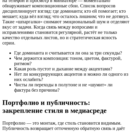
на телефон и просмотр в миниатюре — моментально
обнаруживает композиционные сбои. Список вопросов
дисциплинирует взгляд: где доминанта; кто ей помогает; кто
мешает; куда вёл взгляд; что осталось лишним; что не дотянул.
Такие «шпаргалки» снимают эмоциональный шум и отделяют
вкус от задачи. Когда связь между вопросами и
исправлениями становится регулярной, растёт не только
качество отдельных листов, но и стратегическая ясность
серии.
Где доминанта и считывается ли она за три секунды?
Чем держится композиция: тоном, цветом, фактурой,
ритмом?
Какая роль пустот и дыхание между акцентами?
Нет ли конкурирующих акцентов и можно ли одного из
них ослабить?
Чисты ли переходы в полутоне и не «шумит» ли
фактура без причины?
Портфолио и публичность:
закрепление стиля в медиасреде
Портфолио — это монтаж, где стиль становится видимым.
Публичность возвращает отточенную обратную связь и даёт