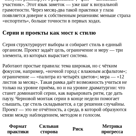
участник». Этот язык заметок — уже шаг к визуальной
грамотности. Через месяц-два такой практики у глаза
появляется доверие к собственным решениям: меньше страха
«испортить», больше точности в первых ходах.
Серии и проекты как мост к стилю
Серия структурирует выборы и собирает стиль в единый
организм. Проект задаёт цель, ограничение и меру — три
элемента, из которых вырастает система.
Работают простые правила: тема широкая, но с чётким
фокусом, например, «ночной город с влажным асфальтом»;
ограничение — «палитра из четырёх цветов»; мера — «12
листов за месяц». Такая рамка даёт возможность учиться не
только на уровне приёма, но и на уровне драматургии: что
станет доминантой серии, как варьировать ритм, где дать
паузу. Черновой монтаж серии в конце недели помогает
слышать, где стиль складывается, а где решения случайны.
Проект — это не отчётность, а среда, в которой образуются
связи между наблюдением, методом и голосом.
Формат
Сильная
Метрика
Риск
практики
сторона
прогресса