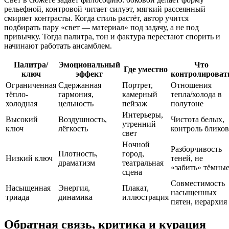
рельефной, контровой читает силуэт, мягкий рассеянный
смиряет контрасты. Когда стиль растёт, автор учится
подбирать пару «свет — материал» под задачу, а не под
привычку. Тогда палитра, тон и фактура перестают спорить и
начинают работать ансамблем.
Палитра/
Эмоциональный
Что
Где уместно
ключ
эффект
контролироват
Ограниченная
Сдержанная
Портрет,
Отношения
тёпло-
гармония,
камерный
тепла/холода в
холодная
цельность
пейзаж
полутоне
Интерьеры,
Высокий
Воздушность,
Чистота белых,
утренний
ключ
лёгкость
контроль бликов
свет
Ночной
Разборчивость
Плотность,
город,
Низкий ключ
теней, не
драматизм
театральная
«забить» тёмны
сцена
Совместимость
Насыщенная
Энергия,
Плакат,
насыщенных
триада
динамика
иллюстрация
пятен, иерархия
Обратная связь, критика и курация