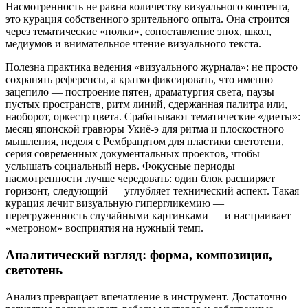
Насмотренность не равна количеству визуального контента,
это курация собственного зрительного опыта. Она строится
через тематические «полки», сопоставление эпох, школ,
медиумов и внимательное чтение визуального текста.
Полезна практика ведения «визуального журнала»: не просто
сохранять референсы, а кратко фиксировать, что именно
зацепило — построение пятен, драматургия света, паузы
пустых пространств, ритм линий, сдержанная палитра или,
наоборот, оркестр цвета. Срабатывают тематические «диеты»:
месяц японской гравюры Укиё-э для ритма и плоскостного
мышления, неделя с Рембрандтом для пластики светотени,
серия современных документальных проектов, чтобы
услышать социальный нерв. Фокусные периоды
насмотренности лучше чередовать: один блок расширяет
горизонт, следующий — углубляет технический аспект. Такая
курация лечит визуальную гипергликемию —
перегруженность случайными картинками — и настраивает
«метроном» восприятия на нужный темп.
Аналитический взгляд: форма, композиция,
светотень
Анализ превращает впечатление в инструмент. Достаточно