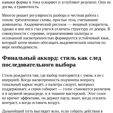
навыки формы и тона ускоряют и углубляют результат. Они не
догма, а грамотность.
Многое решает регулярность разбора и честная работа с
тоном: трёхпятновые схемы, простые тела, считывание
доминанты. Академический рисунок — мощный ускоритель,
однако и вне него глаз учится отличать структуру от декора. В
совокупности с сериями, ограничениями палитры и
осознанной насмотренностью формируется устойчивый язык,
который затем можно обогащать академическим опытом по
мере необходимости.
Финальный аккорд: стиль как след
последовательного выбора
Стиль рождается там, где выбор повторяется с умом, а не с
инерцией. Когда насмотренность подчинена вопросу,
тональный каркас ведёт, а палитра следует, материал
поддерживает, а серия собирает — голос становится различим
и в шумной медиасреде, и в тишине мастерской. Этот голос
не кричит эффектами, он держит паузу, знает, когда усилить
контраст, а когда оставить воздух.
Дальнейший путь выглядит ясно, если собрать действия в