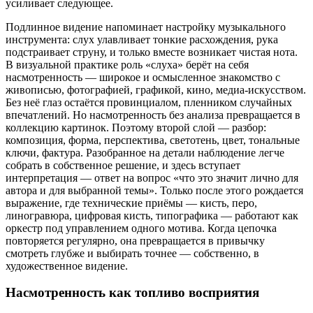
усиливает следующее.
Подлинное видение напоминает настройку музыкального
инструмента: слух улавливает тонкие расхождения, рука
подстраивает струну, и только вместе возникает чистая нота.
В визуальной практике роль «слуха» берёт на себя
насмотренность — широкое и осмысленное знакомство с
живописью, фотографией, графикой, кино, медиа-искусством.
Без неё глаз остаётся провинциалом, пленником случайных
впечатлений. Но насмотренность без анализа превращается в
коллекцию картинок. Поэтому второй слой — разбор:
композиция, форма, перспектива, светотень, цвет, тональные
ключи, фактура. Разобранное на детали наблюдение легче
собрать в собственное решение, и здесь вступает
интерпретация — ответ на вопрос «что это значит лично для
автора и для выбранной темы». Только после этого рождается
выражение, где технические приёмы — кисть, перо,
линогравюра, цифровая кисть, типографика — работают как
оркестр под управлением одного мотива. Когда цепочка
повторяется регулярно, она превращается в привычку
смотреть глубже и выбирать точнее — собственно, в
художественное видение.
Насмотренность как топливо восприятия