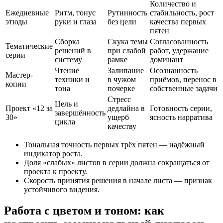
Количество и
Ежедневные
Ритм, тонус
Рутинность
стабильность, рост
этюды
руки и глаза
без цели
качества первых
пятен
Сборка
Скука темы
Согласованность
Тематические
решений в
при слабой
работ, удержание
серии
систему
рамке
доминант
Чтение
Залипание
Осознанность
Мастер-
техники и
в чужом
приёмов, перенос в
копии
тона
почерке
собственные задачи
Стресс
Цель и
Проект «12 за
дедлайна в
Готовность серии,
завершённость
30»
ущерб
ясность нарратива
цикла
качеству
Тональная точность первых трёх пятен — надёжный
индикатор роста.
Доля «слабых» листов в серии должна сокращаться от
проекта к проекту.
Скорость принятия решения в начале листа — признак
устойчивого видения.
Работа с цветом и тоном: как