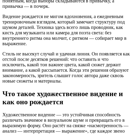
понятным, когда выборы складываются в привычку, а
привычка — в почерк.
Видение рождается не мигом вдохновения, а ежедневным
тренировочным взглядом, который замечает структуру под
шумом деталей. Техника здесь всего лишь проводник, как
кисть для музыканта или камера для поэта света: без
внутреннего ритма она молчит, с ритмом — собирает мир в
выражение.
Стиль не высекут случай и удачная линия. Он появляется как
отстой после десятков решений: что оставить и что
исключить, какой тон важнее цвета, какой сюжет держит
внимание, а какой рассыпается. Когда эти решения образуют
закономерность, зритель слышит голос автора даже сквозь
новые сюжеты и материалы.
Что такое художественное видение и
как оно рождается
Художественное видение — это устойчивая способность
различать значимое в визуальном шуме и превращать его в
выразимую форму. Оно растёт на связке «насмотренность —
анализ — интерпретация — выражение», где каждое звено