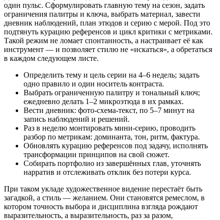
один пульс. Сформулировать главную тему на сезон, задать
ограничения палитры и ключа, выбрать материал, завести
дневник наблюдений, план этюдов и серию с мерой. Под это
подтянуть курацию референсов и цикл критики с метриками.
Такой режим не ломает спонтанность, а настраивает её как
инструмент — и позволяет стилю не «искаться», а обретаться
в каждом следующем листе.
Определить тему и цель серии на 4–6 недель; задать
одно правило и один носитель контраста.
Выбрать ограниченную палитру и тональный ключ;
ежедневно делать 1–2 микроэтюда в их рамках.
Вести дневник: фото-схема-текст, по 5–7 минут на
запись наблюдений и решений.
Раз в неделю монтировать мини-серию, проводить
разбор по метрикам: доминанта, тон, ритм, фактура.
Обновлять курацию референсов под задачу, исполнять
трансформации принципов на свой сюжет.
Собирать портфолио из завершённых глав, уточнять
нарратив и отслеживать отклик без потери курса.
При таком укладе художественное видение перестаёт быть
загадкой, а стиль — желанием. Они становятся ремеслом, в
котором точность выбора и дисциплина взгляда рождают
выразительность, а выразительность, раз за разом,